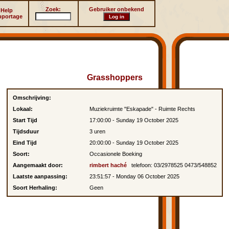
Zoek:
Gebruiker onbekend
Help
pportage
Grasshoppers
Omschrijving:
Lokaal:
Muziekruimte "Eskapade" - Ruimte Rechts
Start Tijd
17:00:00 - Sunday 19 October 2025
Tijdsduur
3 uren
Eind Tijd
20:00:00 - Sunday 19 October 2025
Soort:
Occasionele Boeking
Aangemaakt door:
rimbert haché
telefoon: 03/2978525 0473/548852
Laatste aanpassing:
23:51:57 - Monday 06 October 2025
Soort Herhaling:
Geen