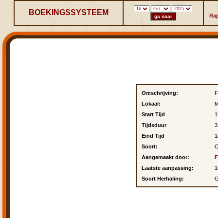
BOEKINGSSYSTEEM
Ra
Omschrijving:
F
Lokaal:
M
Start Tijd
1
Tijdsduur
3
Eind Tijd
1
Soort:
O
Aangemaakt door:
F
Laatste aanpassing:
1
Soort Herhaling:
G